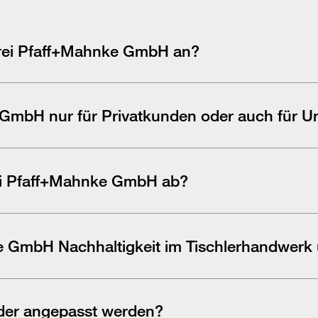
erei Pfaff+Mahnke GmbH
an?
, Innenausbau, Serienfertigung bis 100 Stück sowie Labor- und Objek
g bis zur fertigen Umsetzung.
e GmbH
nur für Privatkunden oder auch für 
 z. B. Labore, Kliniken, Praxen und Objekteinrichtungen. Wir betre
r freuen uns auf Ihre Anfrage!
ei Pfaff+Mahnke GmbH
ab?
espräch. Anschließend erstellen wir eine Planung, auf Wunsch mit fo
nd den Einbau – alles aus einer Hand.
ke GmbH
Nachhaltigkeit im Tischlerhandwerk
ien mehrfach und achten schon in der Planung auf Abfallvermeidung
oder angepasst werden?