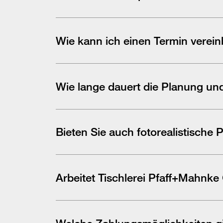
Ja. Viele unserer Möbel sind modular aufgebaut u
Wie kann ich einen Termin verei
Sie können direkt über unser Formular oder per Onl
Verfügung.
Wie lange dauert die Planung u
Das hängt vom Projektumfang ab. Kleinere Projekt
Termin buchen
Planungs- und Produktionszeit.
Bieten Sie auch fotorealistische
Ja, wir erstellen fotorealistische Visualisierunge
Arbeitet
Tischlerei Pfaff+Mahnk
Ja, wir stimmen uns eng mit Architekten und weite
Welche Zahlungsmöglichkeiten gi