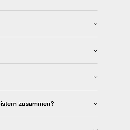
elefonisch oder per E-Mail zur
teinrichtungen benötigen eine längere
leistern zusammen?