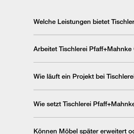
Welche Leistungen bietet
Tischl
Wir planen und realisieren individuellen Möbelbau
von der Beratung über die fotorealistische Planun
Arbeitet
Tischlerei Pfaff+Mahnk
Unser Schwerpunkt liegt auf gewerblichen Kunden,
Privatkundenprojekte im individuellen Möbelbau. Wi
Wie läuft ein Projekt bei
Tischler
Nach Ihrer Anfrage vereinbaren wir ein Beratungsg
Kontakt aufnehmen
Ihrer Freigabe kümmern wir uns um die Fertigung u
Wie setzt
Tischlerei Pfaff+Mahn
Wir arbeiten ressourcenschonend, nutzen Material
dass sie über Jahrzehnte genutzt werden können.
Können Möbel später erweitert 