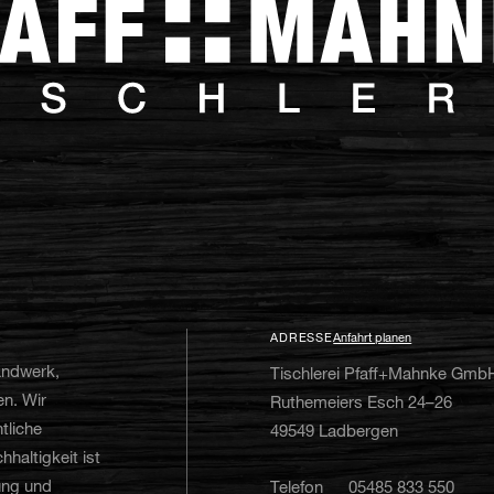
ADRESSE
Anfahrt planen
andwerk,
Tischlerei Pfaff+Mahnke Gmb
en. Wir
Ruthemeiers Esch 24–26
tliche
49549 Ladbergen
haltigkeit ist
ung und
Telefon
05485 833 550