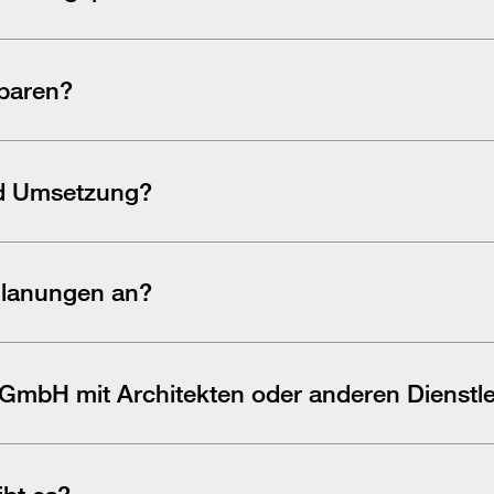
nd lassen sich an neue Lebens- und Arbeitssituationen anpassen.
nbaren?
ine-Terminbuchung einen Ersttermin wählen. Alternativ stehen wir t
nd Umsetzung?
e sind oft innerhalb weniger Wochen abgeschlossen, größere Objek
 Planungen an?
n, damit Sie Ihr Projekt schon vor der Umsetzung sehen können.
e GmbH
mit Architekten oder anderen Dienst
ren Gewerken ab, damit Ihr Projekt reibungslos umgesetzt wird.
bt es?